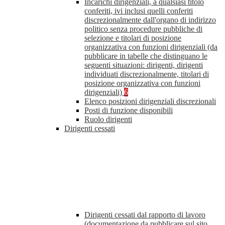
Incarichi dirigenziali, a qualsiasi titolo
conferiti, ivi inclusi quelli conferiti
discrezionalmente dall'organo di indirizzo
politico senza procedure pubbliche di
selezione e titolari di posizione
organizzativa con funzioni dirigenziali (da
pubblicare in tabelle che distinguano le
seguenti situazioni: dirigenti, dirigenti
individuati discrezionalmente, titolari di
posizione organizzativa con funzioni
dirigenziali)
6
Elenco posizioni dirigenziali discrezionali
Posti di funzione disponibili
Ruolo dirigenti
Dirigenti cessati
Dirigenti cessati dal rapporto di lavoro
(documentazione da pubblicare sul sito