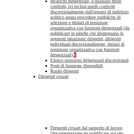
Incarichi dirigenziali, a qualsiasi titolo
conferiti, ivi inclusi quelli conferiti
discrezionalmente dall'organo di indirizzo
politico senza procedure pubbliche di
selezione e titolari di posizione
organizzativa con funzioni dirigenziali (da
pubblicare in tabelle che distinguano le
seguenti situazioni: dirigenti, dirigenti
individuati discrezionalmente, titolari di
posizione organizzativa con funzioni
dirigenziali)
6
Elenco posizioni dirigenziali discrezionali
Posti di funzione disponibili
Ruolo dirigenti
Dirigenti cessati
Dirigenti cessati dal rapporto di lavoro
(documentazione da pubblicare sul sito