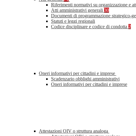
Riferimenti normativi su organizzazione e at
Atti amministrativi generali
30
Documenti di programmazione strategico-ge
Statuti e leggi regionali
Codice disciplinare e codice di condotta
2
Oneri informativi per cittadini e imprese
Scadenzario obblighi amministrativi
Oneri informativi per cittadini e imprese
Attestazioni OIV o struttura analoga