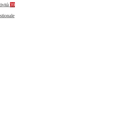
tività
39
stionale