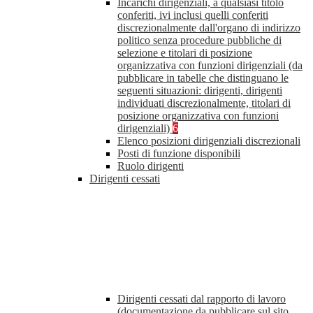
Incarichi dirigenziali, a qualsiasi titolo
conferiti, ivi inclusi quelli conferiti
discrezionalmente dall'organo di indirizzo
politico senza procedure pubbliche di
selezione e titolari di posizione
organizzativa con funzioni dirigenziali (da
pubblicare in tabelle che distinguano le
seguenti situazioni: dirigenti, dirigenti
individuati discrezionalmente, titolari di
posizione organizzativa con funzioni
dirigenziali)
6
Elenco posizioni dirigenziali discrezionali
Posti di funzione disponibili
Ruolo dirigenti
Dirigenti cessati
Dirigenti cessati dal rapporto di lavoro
(documentazione da pubblicare sul sito