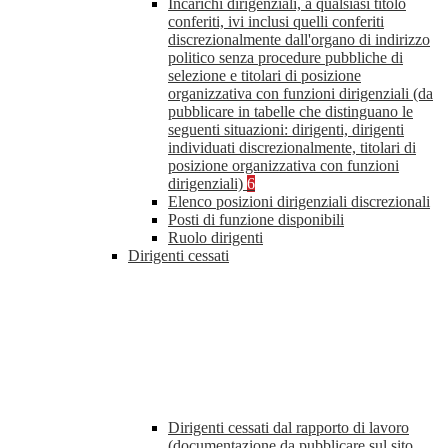
Incarichi dirigenziali, a qualsiasi titolo
conferiti, ivi inclusi quelli conferiti
discrezionalmente dall'organo di indirizzo
politico senza procedure pubbliche di
selezione e titolari di posizione
organizzativa con funzioni dirigenziali (da
pubblicare in tabelle che distinguano le
seguenti situazioni: dirigenti, dirigenti
individuati discrezionalmente, titolari di
posizione organizzativa con funzioni
dirigenziali)
6
Elenco posizioni dirigenziali discrezionali
Posti di funzione disponibili
Ruolo dirigenti
Dirigenti cessati
Dirigenti cessati dal rapporto di lavoro
(documentazione da pubblicare sul sito