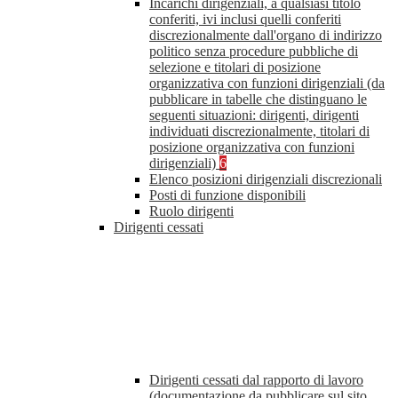
Incarichi dirigenziali, a qualsiasi titolo
conferiti, ivi inclusi quelli conferiti
discrezionalmente dall'organo di indirizzo
politico senza procedure pubbliche di
selezione e titolari di posizione
organizzativa con funzioni dirigenziali (da
pubblicare in tabelle che distinguano le
seguenti situazioni: dirigenti, dirigenti
individuati discrezionalmente, titolari di
posizione organizzativa con funzioni
dirigenziali)
6
Elenco posizioni dirigenziali discrezionali
Posti di funzione disponibili
Ruolo dirigenti
Dirigenti cessati
Dirigenti cessati dal rapporto di lavoro
(documentazione da pubblicare sul sito