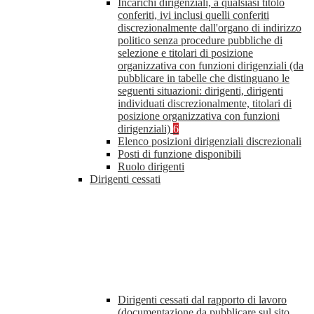
Incarichi dirigenziali, a qualsiasi titolo
conferiti, ivi inclusi quelli conferiti
discrezionalmente dall'organo di indirizzo
politico senza procedure pubbliche di
selezione e titolari di posizione
organizzativa con funzioni dirigenziali (da
pubblicare in tabelle che distinguano le
seguenti situazioni: dirigenti, dirigenti
individuati discrezionalmente, titolari di
posizione organizzativa con funzioni
dirigenziali)
6
Elenco posizioni dirigenziali discrezionali
Posti di funzione disponibili
Ruolo dirigenti
Dirigenti cessati
Dirigenti cessati dal rapporto di lavoro
(documentazione da pubblicare sul sito