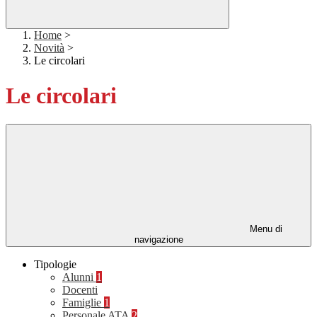
Home
>
Novità
>
Le circolari
Le circolari
Menu di
navigazione
Tipologie
Alunni
1
Docenti
Famiglie
1
Personale ATA
2