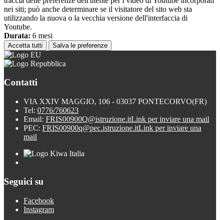
traccia delle preferenze dell'utente per i video di Youtube incorporati
nei siti; può anche determinare se il visitatore del sito web sta
utilizzando la nuova o la vecchia versione dell'interfaccia di
Youtube.
Durata:
6 mesi
Accetta tutti
Salva le preferenze
Contatti
VIA XXIV MAGGIO, 106 - 03037 PONTECORVO(FR)
Tel:
0776/760623
Email:
FRIS00900Q@istruzione.it
Link per inviare una mail
PEC:
FRIS00900q@pec.istruzione.it
Link per inviare una
mail
Seguici su
Facebook
Instagram