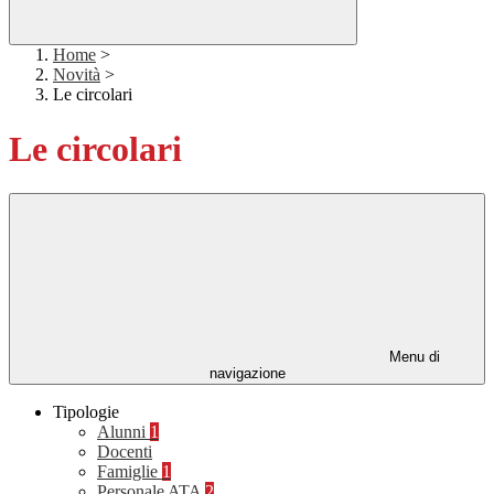
Home
>
Novità
>
Le circolari
Le circolari
Menu di
navigazione
Tipologie
Alunni
1
Docenti
Famiglie
1
Personale ATA
2