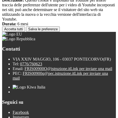
Descrizione:
Questo cookie è impostato da Youtube per tenere
traccia delle preferenze dell'utente per i video di Youtube incorporati
nei siti; può anche determinare se il visitatore del sito web sta
utilizzando la nuova o la vecchia versione dell'interfaccia di
Youtube.
Durata:
6 mesi
Accetta tutti
Salva le preferenze
Contatti
VIA XXIV MAGGIO, 106 - 03037 PONTECORVO(FR)
Tel:
0776/760623
Email:
FRIS00900Q@istruzione.it
Link per inviare una mail
PEC:
FRIS00900q@pec.istruzione.it
Link per inviare una
mail
Seguici su
Facebook
Instagram