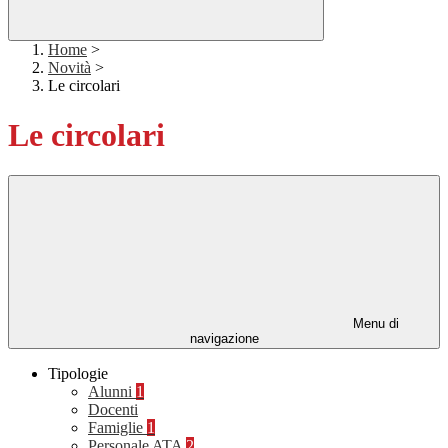
Home
>
Novità
>
Le circolari
Le circolari
Menu di
navigazione
Tipologie
Alunni
1
Docenti
Famiglie
1
Personale ATA
2