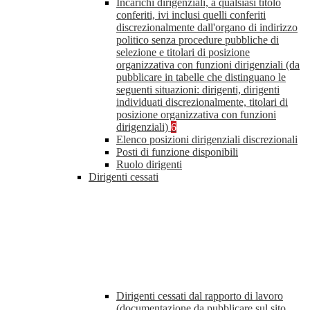
Incarichi dirigenziali, a qualsiasi titolo
conferiti, ivi inclusi quelli conferiti
discrezionalmente dall'organo di indirizzo
politico senza procedure pubbliche di
selezione e titolari di posizione
organizzativa con funzioni dirigenziali (da
pubblicare in tabelle che distinguano le
seguenti situazioni: dirigenti, dirigenti
individuati discrezionalmente, titolari di
posizione organizzativa con funzioni
dirigenziali)
6
Elenco posizioni dirigenziali discrezionali
Posti di funzione disponibili
Ruolo dirigenti
Dirigenti cessati
Dirigenti cessati dal rapporto di lavoro
(documentazione da pubblicare sul sito