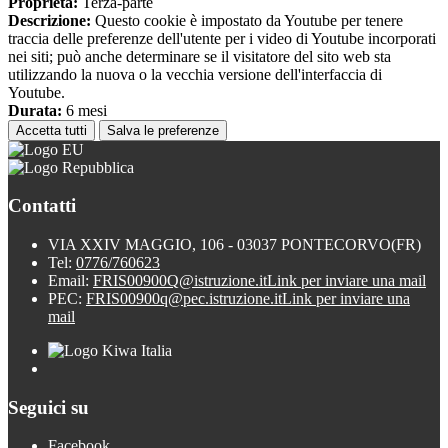
Proprieta:
Terza-parte
Descrizione:
Questo cookie è impostato da Youtube per tenere
traccia delle preferenze dell'utente per i video di Youtube incorporati
nei siti; può anche determinare se il visitatore del sito web sta
utilizzando la nuova o la vecchia versione dell'interfaccia di
Youtube.
Durata:
6 mesi
Accetta tutti
Salva le preferenze
Contatti
VIA XXIV MAGGIO, 106 - 03037 PONTECORVO(FR)
Tel:
0776/760623
Email:
FRIS00900Q@istruzione.it
Link per inviare una mail
PEC:
FRIS00900q@pec.istruzione.it
Link per inviare una
mail
Seguici su
Facebook