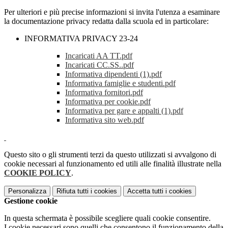
Per ulteriori e più precise informazioni si invita l'utenza a esaminare
la documentazione privacy redatta dalla scuola ed in particolare:
INFORMATIVA PRIVACY 23-24
Incaricati AA TT.pdf
Incaricati CC.SS..pdf
Informativa dipendenti (1).pdf
Informativa famiglie e studenti.pdf
Informativa fornitori.pdf
Informativa per cookie.pdf
Informativa per gare e appalti (1).pdf
Informativa sito web.pdf
Questo sito o gli strumenti terzi da questo utilizzati si avvalgono di
cookie necessari al funzionamento ed utili alle finalità illustrate nella
COOKIE POLICY
.
Personalizza
Rifiuta tutti
i cookies
Accetta tutti
i cookies
Gestione cookie
In questa schermata è possibile scegliere quali cookie consentire.
I cookie necessari sono quelli che consentono il funzionamento della