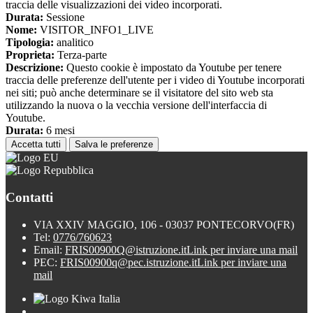
traccia delle visualizzazioni dei video incorporati.
Durata:
Sessione
Nome:
VISITOR_INFO1_LIVE
Tipologia:
analitico
Proprieta:
Terza-parte
Descrizione:
Questo cookie è impostato da Youtube per tenere
traccia delle preferenze dell'utente per i video di Youtube incorporati
nei siti; può anche determinare se il visitatore del sito web sta
utilizzando la nuova o la vecchia versione dell'interfaccia di
Youtube.
Durata:
6 mesi
Accetta tutti
Salva le preferenze
Contatti
VIA XXIV MAGGIO, 106 - 03037 PONTECORVO(FR)
Tel:
0776/760623
Email:
FRIS00900Q@istruzione.it
Link per inviare una mail
PEC:
FRIS00900q@pec.istruzione.it
Link per inviare una
mail