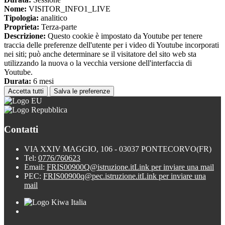
Nome:
VISITOR_INFO1_LIVE
Tipologia:
analitico
Proprieta:
Terza-parte
Descrizione:
Questo cookie è impostato da Youtube per tenere
traccia delle preferenze dell'utente per i video di Youtube incorporati
nei siti; può anche determinare se il visitatore del sito web sta
utilizzando la nuova o la vecchia versione dell'interfaccia di
Youtube.
Durata:
6 mesi
Accetta tutti
Salva le preferenze
Contatti
VIA XXIV MAGGIO, 106 - 03037 PONTECORVO(FR)
Tel:
0776/760623
Email:
FRIS00900Q@istruzione.it
Link per inviare una mail
PEC:
FRIS00900q@pec.istruzione.it
Link per inviare una
mail