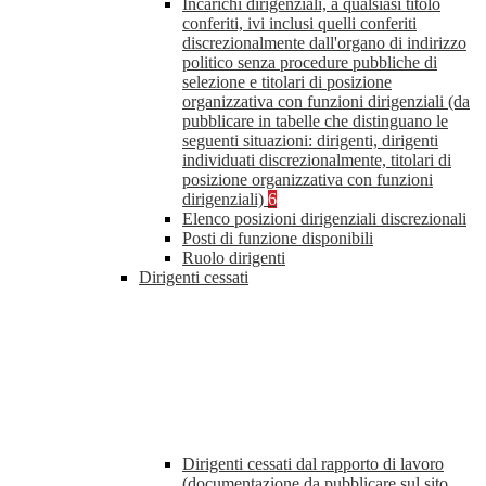
Incarichi dirigenziali, a qualsiasi titolo
conferiti, ivi inclusi quelli conferiti
discrezionalmente dall'organo di indirizzo
politico senza procedure pubbliche di
selezione e titolari di posizione
organizzativa con funzioni dirigenziali (da
pubblicare in tabelle che distinguano le
seguenti situazioni: dirigenti, dirigenti
individuati discrezionalmente, titolari di
posizione organizzativa con funzioni
dirigenziali)
6
Elenco posizioni dirigenziali discrezionali
Posti di funzione disponibili
Ruolo dirigenti
Dirigenti cessati
Dirigenti cessati dal rapporto di lavoro
(documentazione da pubblicare sul sito