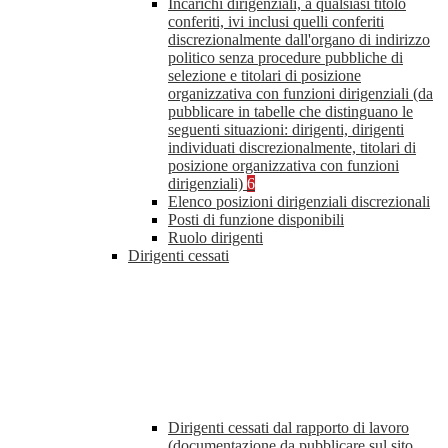
Incarichi dirigenziali, a qualsiasi titolo
conferiti, ivi inclusi quelli conferiti
discrezionalmente dall'organo di indirizzo
politico senza procedure pubbliche di
selezione e titolari di posizione
organizzativa con funzioni dirigenziali (da
pubblicare in tabelle che distinguano le
seguenti situazioni: dirigenti, dirigenti
individuati discrezionalmente, titolari di
posizione organizzativa con funzioni
dirigenziali)
6
Elenco posizioni dirigenziali discrezionali
Posti di funzione disponibili
Ruolo dirigenti
Dirigenti cessati
Dirigenti cessati dal rapporto di lavoro
(documentazione da pubblicare sul sito