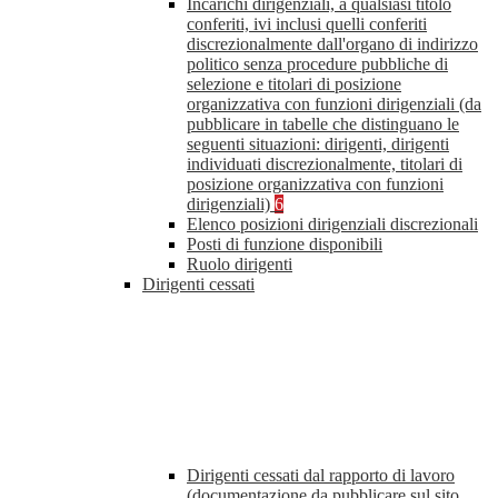
Incarichi dirigenziali, a qualsiasi titolo
conferiti, ivi inclusi quelli conferiti
discrezionalmente dall'organo di indirizzo
politico senza procedure pubbliche di
selezione e titolari di posizione
organizzativa con funzioni dirigenziali (da
pubblicare in tabelle che distinguano le
seguenti situazioni: dirigenti, dirigenti
individuati discrezionalmente, titolari di
posizione organizzativa con funzioni
dirigenziali)
6
Elenco posizioni dirigenziali discrezionali
Posti di funzione disponibili
Ruolo dirigenti
Dirigenti cessati
Dirigenti cessati dal rapporto di lavoro
(documentazione da pubblicare sul sito