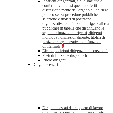
Incarichi dirigenziali, a qualsiasi titolo
conferiti, ivi inclusi quelli conferiti
discrezionalmente dall'organo di indirizzo
politico senza procedure pubbliche di
selezione e titolari di posizione
organizzativa con funzioni dirigenziali (da
pubblicare in tabelle che distinguano le
seguenti situazioni: dirigenti, dirigenti
individuati discrezionalmente, titolari di
posizione organizzativa con funzioni
dirigenziali)
6
Elenco posizioni dirigenziali discrezionali
Posti di funzione disponibili
Ruolo dirigenti
Dirigenti cessati
Dirigenti cessati dal rapporto di lavoro
(documentazione da pubblicare sul sito