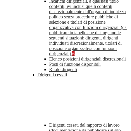
Incarichi dirigenziali, a qualsiasi titolo
conferiti, ivi inclusi quelli conferiti
discrezionalmente dall'organo di indirizzo
politico senza procedure pubbliche di
selezione e titolari di posizione
organizzativa con funzioni dirigenziali (da
pubblicare in tabelle che distinguano le
seguenti situazioni: dirigenti, dirigenti
individuati discrezionalmente, titolari di
posizione organizzativa con funzioni
dirigenziali)
6
Elenco posizioni dirigenziali discrezionali
Posti di funzione disponibili
Ruolo dirigenti
Dirigenti cessati
Dirigenti cessati dal rapporto di lavoro
(documentazione da pubblicare sul sito