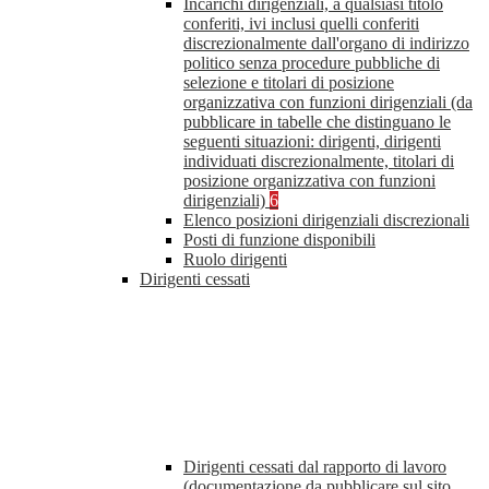
Incarichi dirigenziali, a qualsiasi titolo
conferiti, ivi inclusi quelli conferiti
discrezionalmente dall'organo di indirizzo
politico senza procedure pubbliche di
selezione e titolari di posizione
organizzativa con funzioni dirigenziali (da
pubblicare in tabelle che distinguano le
seguenti situazioni: dirigenti, dirigenti
individuati discrezionalmente, titolari di
posizione organizzativa con funzioni
dirigenziali)
6
Elenco posizioni dirigenziali discrezionali
Posti di funzione disponibili
Ruolo dirigenti
Dirigenti cessati
Dirigenti cessati dal rapporto di lavoro
(documentazione da pubblicare sul sito