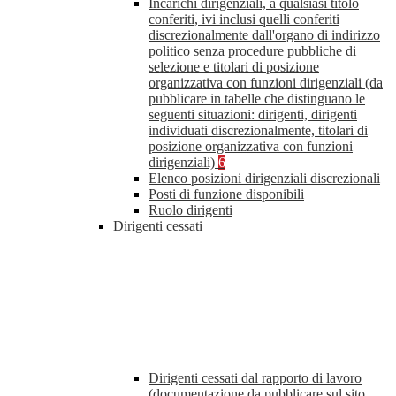
Incarichi dirigenziali, a qualsiasi titolo
conferiti, ivi inclusi quelli conferiti
discrezionalmente dall'organo di indirizzo
politico senza procedure pubbliche di
selezione e titolari di posizione
organizzativa con funzioni dirigenziali (da
pubblicare in tabelle che distinguano le
seguenti situazioni: dirigenti, dirigenti
individuati discrezionalmente, titolari di
posizione organizzativa con funzioni
dirigenziali)
6
Elenco posizioni dirigenziali discrezionali
Posti di funzione disponibili
Ruolo dirigenti
Dirigenti cessati
Dirigenti cessati dal rapporto di lavoro
(documentazione da pubblicare sul sito