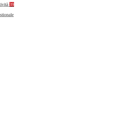
tività
39
stionale