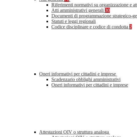
Riferimenti normativi su organizzazione e at
Atti amministrativi generali
30
Documenti di programmazione strategico-ge
Statuti e leggi regionali
Codice disciplinare e codice di condotta
2
Oneri informativi per cittadini e imprese
Scadenzario obblighi amministrativi
Oneri informativi per cittadini e imprese
Attestazioni OIV o struttura analoga