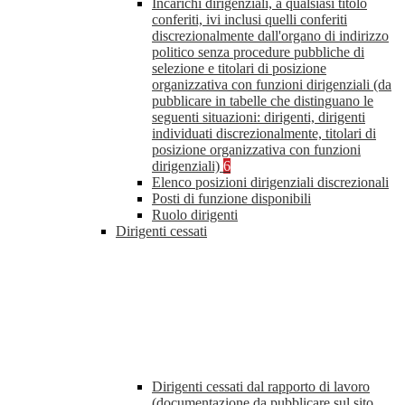
Incarichi dirigenziali, a qualsiasi titolo
conferiti, ivi inclusi quelli conferiti
discrezionalmente dall'organo di indirizzo
politico senza procedure pubbliche di
selezione e titolari di posizione
organizzativa con funzioni dirigenziali (da
pubblicare in tabelle che distinguano le
seguenti situazioni: dirigenti, dirigenti
individuati discrezionalmente, titolari di
posizione organizzativa con funzioni
dirigenziali)
6
Elenco posizioni dirigenziali discrezionali
Posti di funzione disponibili
Ruolo dirigenti
Dirigenti cessati
Dirigenti cessati dal rapporto di lavoro
(documentazione da pubblicare sul sito