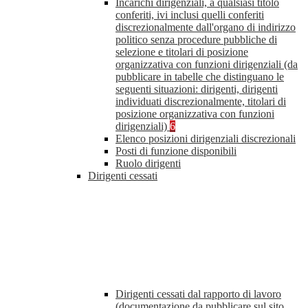
Incarichi dirigenziali, a qualsiasi titolo
conferiti, ivi inclusi quelli conferiti
discrezionalmente dall'organo di indirizzo
politico senza procedure pubbliche di
selezione e titolari di posizione
organizzativa con funzioni dirigenziali (da
pubblicare in tabelle che distinguano le
seguenti situazioni: dirigenti, dirigenti
individuati discrezionalmente, titolari di
posizione organizzativa con funzioni
dirigenziali)
6
Elenco posizioni dirigenziali discrezionali
Posti di funzione disponibili
Ruolo dirigenti
Dirigenti cessati
Dirigenti cessati dal rapporto di lavoro
(documentazione da pubblicare sul sito