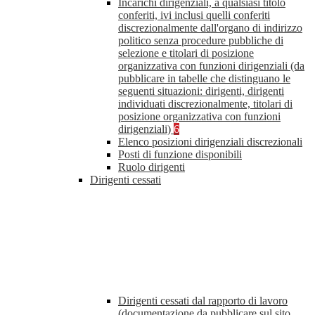
Incarichi dirigenziali, a qualsiasi titolo
conferiti, ivi inclusi quelli conferiti
discrezionalmente dall'organo di indirizzo
politico senza procedure pubbliche di
selezione e titolari di posizione
organizzativa con funzioni dirigenziali (da
pubblicare in tabelle che distinguano le
seguenti situazioni: dirigenti, dirigenti
individuati discrezionalmente, titolari di
posizione organizzativa con funzioni
dirigenziali)
6
Elenco posizioni dirigenziali discrezionali
Posti di funzione disponibili
Ruolo dirigenti
Dirigenti cessati
Dirigenti cessati dal rapporto di lavoro
(documentazione da pubblicare sul sito