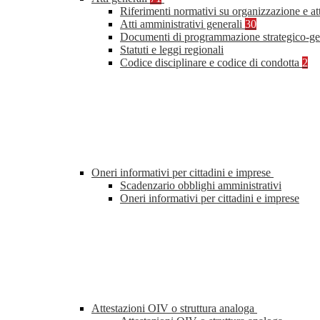
Riferimenti normativi su organizzazione e at
Atti amministrativi generali
30
Documenti di programmazione strategico-ge
Statuti e leggi regionali
Codice disciplinare e codice di condotta
2
Oneri informativi per cittadini e imprese
Scadenzario obblighi amministrativi
Oneri informativi per cittadini e imprese
Attestazioni OIV o struttura analoga