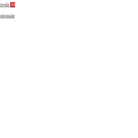
tività
39
stionale