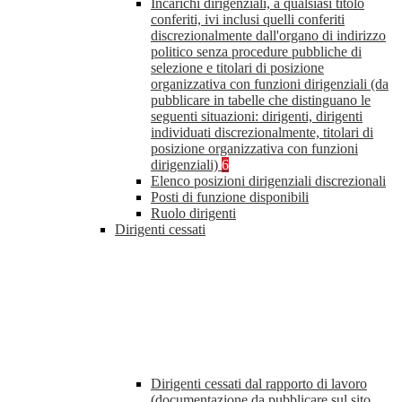
Incarichi dirigenziali, a qualsiasi titolo
conferiti, ivi inclusi quelli conferiti
discrezionalmente dall'organo di indirizzo
politico senza procedure pubbliche di
selezione e titolari di posizione
organizzativa con funzioni dirigenziali (da
pubblicare in tabelle che distinguano le
seguenti situazioni: dirigenti, dirigenti
individuati discrezionalmente, titolari di
posizione organizzativa con funzioni
dirigenziali)
6
Elenco posizioni dirigenziali discrezionali
Posti di funzione disponibili
Ruolo dirigenti
Dirigenti cessati
Dirigenti cessati dal rapporto di lavoro
(documentazione da pubblicare sul sito