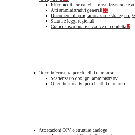
Riferimenti normativi su organizzazione e at
Atti amministrativi generali
30
Documenti di programmazione strategico-ge
Statuti e leggi regionali
Codice disciplinare e codice di condotta
2
Oneri informativi per cittadini e imprese
Scadenzario obblighi amministrativi
Oneri informativi per cittadini e imprese
Attestazioni OIV o struttura analoga