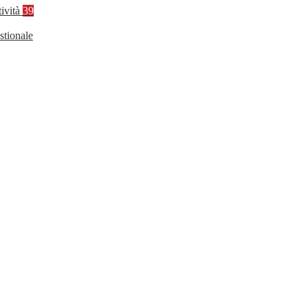
tività
39
stionale