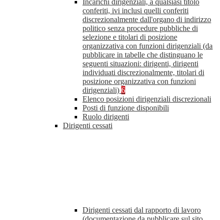
Incarichi dirigenziali, a qualsiasi titolo
conferiti, ivi inclusi quelli conferiti
discrezionalmente dall'organo di indirizzo
politico senza procedure pubbliche di
selezione e titolari di posizione
organizzativa con funzioni dirigenziali (da
pubblicare in tabelle che distinguano le
seguenti situazioni: dirigenti, dirigenti
individuati discrezionalmente, titolari di
posizione organizzativa con funzioni
dirigenziali)
6
Elenco posizioni dirigenziali discrezionali
Posti di funzione disponibili
Ruolo dirigenti
Dirigenti cessati
Dirigenti cessati dal rapporto di lavoro
(documentazione da pubblicare sul sito