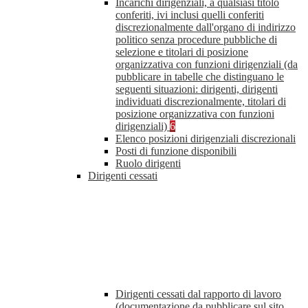
Incarichi dirigenziali, a qualsiasi titolo
conferiti, ivi inclusi quelli conferiti
discrezionalmente dall'organo di indirizzo
politico senza procedure pubbliche di
selezione e titolari di posizione
organizzativa con funzioni dirigenziali (da
pubblicare in tabelle che distinguano le
seguenti situazioni: dirigenti, dirigenti
individuati discrezionalmente, titolari di
posizione organizzativa con funzioni
dirigenziali)
6
Elenco posizioni dirigenziali discrezionali
Posti di funzione disponibili
Ruolo dirigenti
Dirigenti cessati
Dirigenti cessati dal rapporto di lavoro
(documentazione da pubblicare sul sito