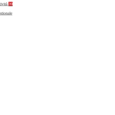
tività
39
stionale