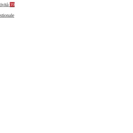
tività
39
stionale