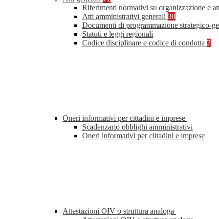
Riferimenti normativi su organizzazione e at
Atti amministrativi generali
30
Documenti di programmazione strategico-ge
Statuti e leggi regionali
Codice disciplinare e codice di condotta
2
Oneri informativi per cittadini e imprese
Scadenzario obblighi amministrativi
Oneri informativi per cittadini e imprese
Attestazioni OIV o struttura analoga