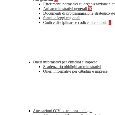
Riferimenti normativi su organizzazione e at
Atti amministrativi generali
30
Documenti di programmazione strategico-ge
Statuti e leggi regionali
Codice disciplinare e codice di condotta
2
Oneri informativi per cittadini e imprese
Scadenzario obblighi amministrativi
Oneri informativi per cittadini e imprese
Attestazioni OIV o struttura analoga