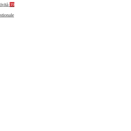
tività
39
stionale