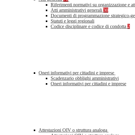
Riferimenti normativi su organizzazione e at
Atti amministrativi generali
30
Documenti di programmazione strategico-ge
Statuti e leggi regionali
Codice disciplinare e codice di condotta
2
Oneri informativi per cittadini e imprese
Scadenzario obblighi amministrativi
Oneri informativi per cittadini e imprese
Attestazioni OIV o struttura analoga