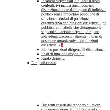
Incarichi dirigenziali, a qualsiasi titolo
conferiti, ivi inclusi quelli conferiti
discrezionalmente dall'organo di indirizzo
politico senza procedure pubbliche di
selezione e titolari di posizione
organizzativa con funzioni dirigenziali (da
pubblicare in tabelle che distinguano le
seguenti situazioni: dirigenti, dirigenti
individuati discrezionalmente, titolari di
posizione organizzativa con funzioni
dirigenziali)
6
Elenco posizioni dirigenziali discrezionali
Posti di funzione disponibili
Ruolo dirigenti
Dirigenti cessati
Dirigenti cessati dal rapporto di lavoro
(documentazione da pubblicare sul sito