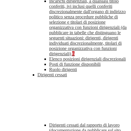
Incarichi dirigenziali, a qualsiasi titolo
conferiti, ivi inclusi quelli conferiti
discrezionalmente dall'organo di indirizzo
politico senza procedure pubbliche di
selezione e titolari di posizione
organizzativa con funzioni dirigenziali (da
pubblicare in tabelle che distinguano le
seguenti situazioni: dirigenti, dirigenti
individuati discrezionalmente, titolari di
posizione organizzativa con funzioni
dirigenziali)
6
Elenco posizioni dirigenziali discrezionali
Posti di funzione disponibili
Ruolo dirigenti
Dirigenti cessati
Dirigenti cessati dal rapporto di lavoro
(documentazione da pubblicare sul sito