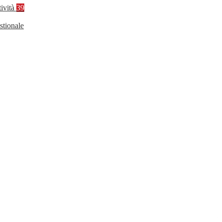
tività
39
stionale