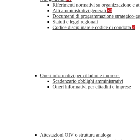
Riferimenti normativi su organizzazione e at
Atti amministrativi generali
30
Documenti di programmazione strategico-ge
Statuti e leggi regionali
Codice disciplinare e codice di condotta
2
Oneri informativi per cittadini e imprese
Scadenzario obblighi amministrativi
Oneri informativi per cittadini e imprese
Attestazioni OIV o struttura analoga