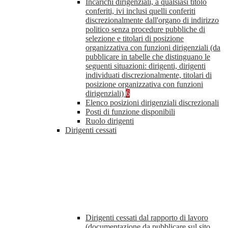
Incarichi dirigenziali, a qualsiasi titolo
conferiti, ivi inclusi quelli conferiti
discrezionalmente dall'organo di indirizzo
politico senza procedure pubbliche di
selezione e titolari di posizione
organizzativa con funzioni dirigenziali (da
pubblicare in tabelle che distinguano le
seguenti situazioni: dirigenti, dirigenti
individuati discrezionalmente, titolari di
posizione organizzativa con funzioni
dirigenziali)
6
Elenco posizioni dirigenziali discrezionali
Posti di funzione disponibili
Ruolo dirigenti
Dirigenti cessati
Dirigenti cessati dal rapporto di lavoro
(documentazione da pubblicare sul sito