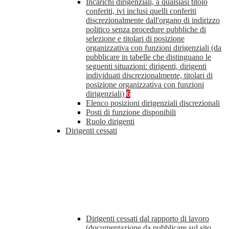
Incarichi dirigenziali, a qualsiasi titolo
conferiti, ivi inclusi quelli conferiti
discrezionalmente dall'organo di indirizzo
politico senza procedure pubbliche di
selezione e titolari di posizione
organizzativa con funzioni dirigenziali (da
pubblicare in tabelle che distinguano le
seguenti situazioni: dirigenti, dirigenti
individuati discrezionalmente, titolari di
posizione organizzativa con funzioni
dirigenziali)
6
Elenco posizioni dirigenziali discrezionali
Posti di funzione disponibili
Ruolo dirigenti
Dirigenti cessati
Dirigenti cessati dal rapporto di lavoro
(documentazione da pubblicare sul sito