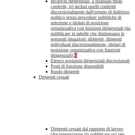
Incarichi dirigenziali, a qualsiasi titolo
conferiti, ivi inclusi quelli conferiti
discrezionalmente dall'organo di indirizzo
politico senza procedure pubbliche di
selezione e titolari di posizione
organizzativa con funzioni dirigenziali (da
pubblicare in tabelle che distinguano le
seguenti situazioni: dirigenti, dirigenti
individuati discrezionalmente, titolari di
posizione organizzativa con funzioni
dirigenziali)
6
Elenco posizioni dirigenziali discrezionali
Posti di funzione disponibili
Ruolo dirigenti
Dirigenti cessati
Dirigenti cessati dal rapporto di lavoro
(documentazione da pubblicare sul sito