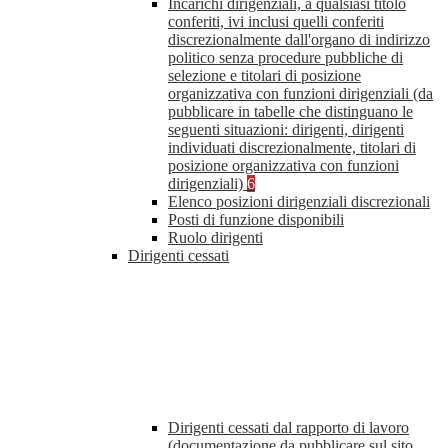
Incarichi dirigenziali, a qualsiasi titolo
conferiti, ivi inclusi quelli conferiti
discrezionalmente dall'organo di indirizzo
politico senza procedure pubbliche di
selezione e titolari di posizione
organizzativa con funzioni dirigenziali (da
pubblicare in tabelle che distinguano le
seguenti situazioni: dirigenti, dirigenti
individuati discrezionalmente, titolari di
posizione organizzativa con funzioni
dirigenziali)
6
Elenco posizioni dirigenziali discrezionali
Posti di funzione disponibili
Ruolo dirigenti
Dirigenti cessati
Dirigenti cessati dal rapporto di lavoro
(documentazione da pubblicare sul sito