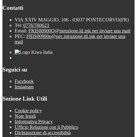
Contatti
VIA XXIV MAGGIO, 106 - 03037 PONTECORVO(FR)
Tel:
0776/760623
Email:
FRIS00900Q@istruzione.it
Link per inviare una mail
PEC:
FRIS00900q@pec.istruzione.it
Link per inviare una
mail
Seguici su
Facebook
Instagram
Sezione Link Utili
Cookie policy
Note legali
Informativa Privacy
Ufficio Relazioni con il Pubblico
Dichiarazione di accessibilità