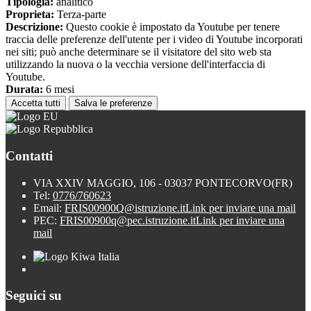
Tipologia:
analitico
Proprieta:
Terza-parte
Descrizione:
Questo cookie è impostato da Youtube per tenere
traccia delle preferenze dell'utente per i video di Youtube incorporati
nei siti; può anche determinare se il visitatore del sito web sta
utilizzando la nuova o la vecchia versione dell'interfaccia di
Youtube.
Durata:
6 mesi
Accetta tutti
Salva le preferenze
Contatti
VIA XXIV MAGGIO, 106 - 03037 PONTECORVO(FR)
Tel:
0776/760623
Email:
FRIS00900Q@istruzione.it
Link per inviare una mail
PEC:
FRIS00900q@pec.istruzione.it
Link per inviare una
mail
Seguici su