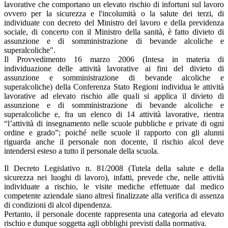
lavorative che comportano un elevato rischio di infortuni sul lavoro
ovvero per la sicurezza e l'incolumità o la salute dei terzi, di
individuate con decreto del Ministro del lavoro e della previdenza
sociale, di concerto con il Ministro della sanità, è fatto divieto di
assunzione e di somministrazione di bevande alcoliche e
superalcoliche".
Il Provvedimento 16 marzo 2006 (Intesa in materia di
individuazione delle attività lavorative ai fini del divieto di
assunzione e somministrazione di bevande alcoliche e
superalcoliche) della Conferenza Stato Regioni individua le attività
lavorative ad elevato rischio alle quali si applica il divieto di
assunzione e di somministrazione di bevande alcoliche e
superalcoliche e, fra un elenco di 14 attività lavorative, rientra
“l’attività di insegnamento nelle scuole pubbliche e private di ogni
ordine e grado”; poiché nelle scuole il rapporto con gli alunni
riguarda anche il personale non docente, il rischio alcol deve
intendersi esteso a tutto il personale della scuola.
Il Decreto Legislativo n. 81/2008 (Tutela della salute e della
sicurezza nei luoghi di lavoro), infatti, prevede che, nelle attività
individuate a rischio, le visite mediche effettuate dal medico
competente aziendale siano altresì finalizzate alla verifica di assenza
di condizioni di alcol dipendenza.
Pertanto, il personale docente rappresenta una categoria ad elevato
rischio e dunque soggetta agli obblighi previsti dalla normativa.