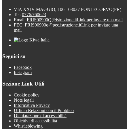
VIA XXIV MAGGIO, 106 - 03037 PONTECORVO(FR)
Tel:
0776/760623
Email:
FRIS00900Q@istruzione.it
Link per inviare una mail
PEC:
FRIS00900q@pec.istruzione.it
Link per inviare una
mail
Seguici su
Facebook
Instagram
Sezione Link Utili
Cookie policy
Note legali
Informativa Privacy
Ufficio Relazioni con il Pubblico
Dichiarazione di accessibilità
Obiettivi di accessibilità
Whistleblowing