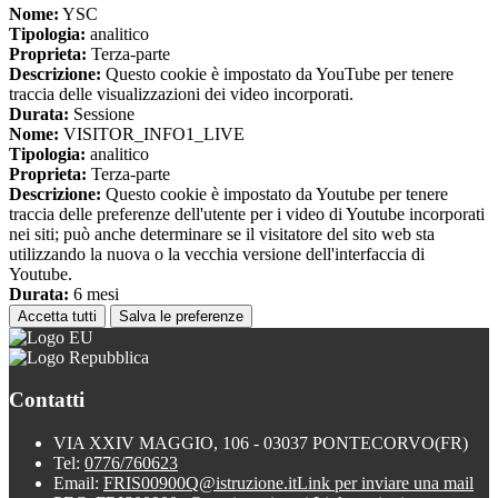
Nome:
YSC
Tipologia:
analitico
Proprieta:
Terza-parte
Descrizione:
Questo cookie è impostato da YouTube per tenere
traccia delle visualizzazioni dei video incorporati.
Durata:
Sessione
Nome:
VISITOR_INFO1_LIVE
Tipologia:
analitico
Proprieta:
Terza-parte
Descrizione:
Questo cookie è impostato da Youtube per tenere
traccia delle preferenze dell'utente per i video di Youtube incorporati
nei siti; può anche determinare se il visitatore del sito web sta
utilizzando la nuova o la vecchia versione dell'interfaccia di
Youtube.
Durata:
6 mesi
Accetta tutti
Salva le preferenze
Contatti
VIA XXIV MAGGIO, 106 - 03037 PONTECORVO(FR)
Tel:
0776/760623
Email:
FRIS00900Q@istruzione.it
Link per inviare una mail