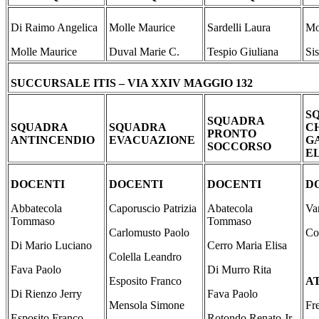
Di Raimo Angelica
Molle Maurice
Sardelli Laura
Mo
Molle Maurice
Duval Marie C.
Tespio Giuliana
Si
SUCCURSALE ITIS – VIA XXIV MAGGIO 132
S
SQUADRA
SQUADRA
SQUADRA
C
PRONTO
ANTINCENDIO
EVACUAZIONE
GA
SOCCORSO
E
DOCENTI
DOCENTI
DOCENTI
D
Abbatecola
Caporuscio Patrizia
Abatecola
Va
Tommaso
Tommaso
Carlomusto Paolo
Co
Di Mario Luciano
Cerro Maria Elisa
Colella Leandro
Fava Paolo
Di Murro Rita
Esposito Franco
A
Di Rienzo Jerry
Fava Paolo
Mensola Simone
Fre
Esposito Franco
Rotondo Renato Jr.