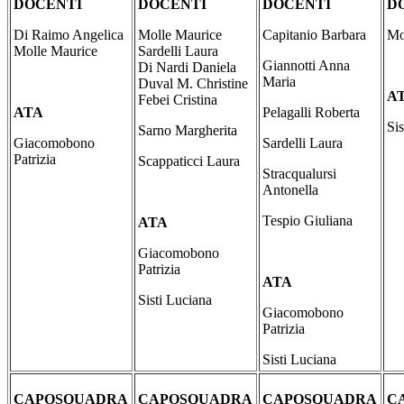
DOCENTI
DOCENTI
DOCENTI
D
Di Raimo Angelica
Molle Maurice
Capitanio Barbara
Mo
Molle Maurice
Sardelli Laura
Giannotti Anna
Di Nardi Daniela
Maria
Duval M. Christine
A
Febei Cristina
ATA
Pelagalli Roberta
Si
Sarno Margherita
Giacomobono
Sardelli Laura
Patrizia
Scappaticci Laura
Stracqualursi
Antonella
Tespio Giuliana
ATA
Giacomobono
Patrizia
ATA
Sisti Luciana
Giacomobono
Patrizia
Sisti Luciana
CAPOSQUADRA
CAPOSQUADRA
CAPOSQUADRA
C