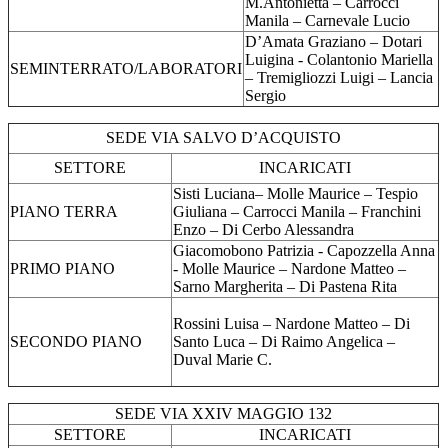
M.Antonietta – Carrocci
Manila – Carnevale Lucio
D’Amata Graziano – Dotari
Luigina - Colantonio Mariella
SEMINTERRATO/LABORATORI
– Tremigliozzi Luigi – Lancia
Sergio
SEDE VIA SALVO D’ACQUISTO
SETTORE
INCARICATI
Sisti Luciana– Molle Maurice – Tespio
PIANO TERRA
Giuliana – Carrocci Manila – Franchini
Enzo – Di Cerbo Alessandra
Giacomobono Patrizia - Capozzella Anna
PRIMO PIANO
- Molle Maurice – Nardone Matteo –
Sarno Margherita – Di Pastena Rita
Rossini Luisa – Nardone Matteo – Di
SECONDO PIANO
Santo Luca – Di Raimo Angelica –
Duval Marie C.
SEDE VIA XXIV MAGGIO 132
SETTORE
INCARICATI