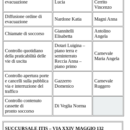
evacuazione
Lucia
Cerrito
Vincenzo
Diffusione ordine di
Nardone Katia
Magni Anna
evacuazione
Giannitelli
Antolino
Chiamate di soccorso
Elisabetta
Angela
Dotari Luigina –
Controllo quotidiano
piano terra e
Carnevale
della praticabilità delle
seminterrato
Maria Angela
vie di uscita
Reccia Anna –
piano primo
Controllo apertura porte
e cancelli sulla pubblica
Gazzerro
Carnevale
via e interruzione del
Domenico
Ruggero
traffico
Controllo contenuto
cassette di
Di Veglia Norma
pronto soccorso
SUCCURSALE ITIS – VIA XXIV MAGGIO 132