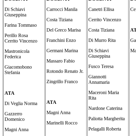
Di Schiavi
Carrocci Manila
Canetri Ellisa
Ce
Giuseppina
Costa Tiziana
Cerrito Vincenzo
Farina Tommaso
Del Greco Marisa
Costa Tiziana
A
Perillo Rosa
Franchini Enzo
Di Murro Rita
Ga
Cerrito Vincenzo
Germani Marina
Di Schiavi
Ma
Mastronicola
Giuseppina
Federica
Massaro Fabio
Fusco Teresa
Giacomobono
Rotondo Renato Jr.
Stefania
Giannotti
Zingrillo Franco
Annamaria
Maceroni Maria
ATA
Rita
ATA
Di Veglia Norma
Nardone Caterina
Magni Anna
Gazzerro
Paliotta Margherita
Domenico
Marinelli Rocco
Pelagalli Roberta
Magni Anna