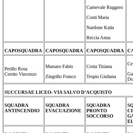
Carnevale Ruggero
Conti Maria
Nardone Katia
Reccia Anna
CAPOSQUADRA
CAPOSQUADRA
CAPOSQUADRA
C
Ce
Massaro Fabio
Costa Tiziana
Perillo Rosa
Ga
Cerrito Vincenzo
Zingrillo Franco
Tespio Giuliana
Do
SUCCURSAE LICEO- VIA SALVO D’ACQUISTO
SQUADRA
SQUADRA
SQUADRA
S
ANTINCENDIO
EVACUAZIONE
PRONTO
C
SOCCORSO
GA
E