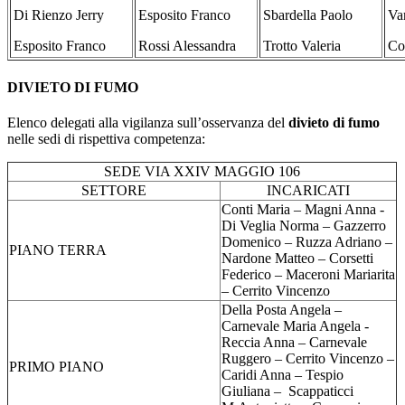
Di Rienzo Jerry
Esposito Franco
Sbardella Paolo
Va
Esposito Franco
Rossi Alessandra
Trotto Valeria
Co
DIVIETO DI FUMO
Elenco delegati alla vigilanza sull’osservanza del
divieto di fumo
nelle sedi di rispettiva competenza:
SEDE VIA XXIV MAGGIO 106
SETTORE
INCARICATI
Conti Maria – Magni Anna -
Di Veglia Norma – Gazzerro
Domenico – Ruzza Adriano –
PIANO TERRA
Nardone Matteo – Corsetti
Federico – Maceroni Mariarita
– Cerrito Vincenzo
Della Posta Angela –
Carnevale Maria Angela -
Reccia Anna – Carnevale
Ruggero – Cerrito Vincenzo –
PRIMO PIANO
Caridi Anna – Tespio
Giuliana – Scappaticci