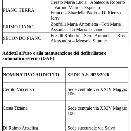
Cerato Maria Lucia –Abatecola Roberto
– Varone Mario – Esposito
PIANO TERRA
Franco – Sbardella Paolo – Di Rienzo
Jerry
Zonfrilli Maria Antonietta –Toti Maria
PRIMO PIANO
Assunta – Di Mario Luciano
Fresilli Roberto – Serra Antonella – Rossi
SECONDO PIANO
Alessandra – Mensola Simone
AddettI all’uso e alla manutenzione del defibrillatore
automatico esterno (DAE)
NOMINATIVO
ADDETTO
SEDE
A.S.2025/2026
Cerrito
Vincenzo
Sede
centrale
via
XXIV
Maggio
106
Costa
Tiziana
Sede
centrale
via
XXIV
Maggio
106
Di
Raimo
Angelica
Sede
succursale
via
Salvo