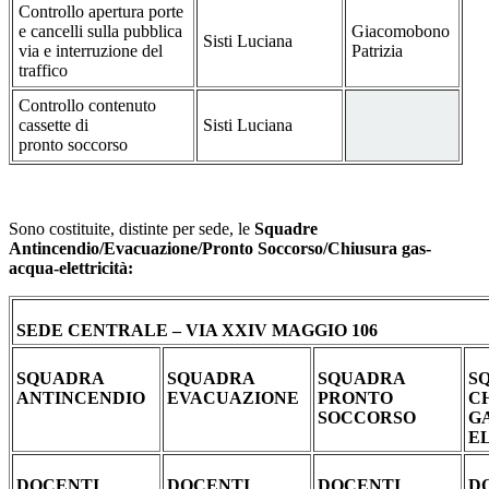
Controllo apertura porte
e cancelli sulla pubblica
Giacomobono
Sisti Luciana
via e interruzione del
Patrizia
traffico
Controllo contenuto
cassette di
Sisti Luciana
pronto soccorso
Sono costituite, distinte per sede, le
Squadre
Antincendio/Evacuazione/Pronto Soccorso/Chiusura gas-
acqua-elettricità:
SEDE CENTRALE – VIA XXIV MAGGIO 106
SQUADRA
SQUADRA
SQUADRA
S
ANTINCENDIO
EVACUAZIONE
PRONTO
C
SOCCORSO
GA
E
DOCENTI
DOCENTI
DOCENTI
D