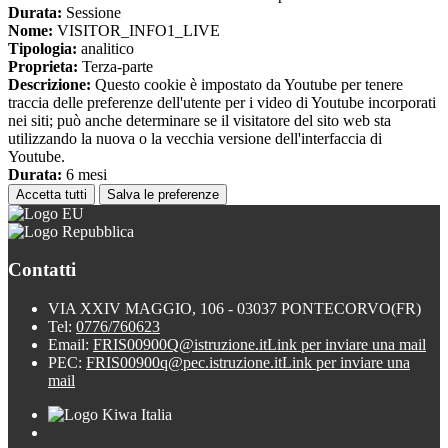
Durata:
Sessione
Nome:
VISITOR_INFO1_LIVE
Tipologia:
analitico
Proprieta:
Terza-parte
Descrizione:
Questo cookie è impostato da Youtube per tenere
traccia delle preferenze dell'utente per i video di Youtube incorporati
nei siti; può anche determinare se il visitatore del sito web sta
utilizzando la nuova o la vecchia versione dell'interfaccia di
Youtube.
Durata:
6 mesi
Accetta tutti
Salva le preferenze
Contatti
VIA XXIV MAGGIO, 106 - 03037 PONTECORVO(FR)
Tel:
0776/760623
Email:
FRIS00900Q@istruzione.it
Link per inviare una mail
PEC:
FRIS00900q@pec.istruzione.it
Link per inviare una
mail