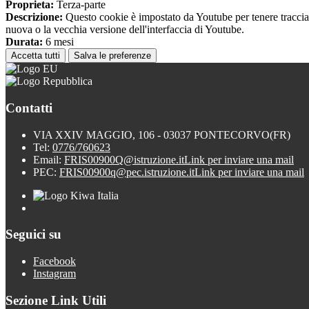
Proprieta:
Terza-parte
Descrizione:
Questo cookie è impostato da Youtube per tenere traccia de
nuova o la vecchia versione dell'interfaccia di Youtube.
Durata:
6 mesi
Accetta tutti
Salva le preferenze
Contatti
VIA XXIV MAGGIO, 106 - 03037 PONTECORVO(FR)
Tel:
0776/760623
Email:
FRIS00900Q@istruzione.it
Link per inviare una mail
PEC:
FRIS00900q@pec.istruzione.it
Link per inviare una mail
Seguici su
Facebook
Instagram
Sezione Link Utili