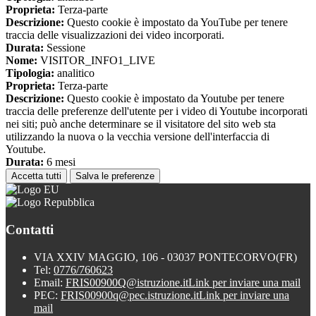
Proprieta:
Terza-parte
Descrizione:
Questo cookie è impostato da YouTube per tenere
traccia delle visualizzazioni dei video incorporati.
Durata:
Sessione
Nome:
VISITOR_INFO1_LIVE
Tipologia:
analitico
Proprieta:
Terza-parte
Descrizione:
Questo cookie è impostato da Youtube per tenere
traccia delle preferenze dell'utente per i video di Youtube incorporati
nei siti; può anche determinare se il visitatore del sito web sta
utilizzando la nuova o la vecchia versione dell'interfaccia di
Youtube.
Durata:
6 mesi
Accetta tutti
Salva le preferenze
Contatti
VIA XXIV MAGGIO, 106 - 03037 PONTECORVO(FR)
Tel:
0776/760623
Email:
FRIS00900Q@istruzione.it
Link per inviare una mail
PEC:
FRIS00900q@pec.istruzione.it
Link per inviare una
mail