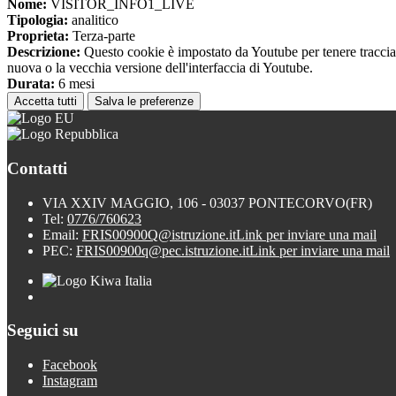
Nome:
VISITOR_INFO1_LIVE
Tipologia:
analitico
Proprieta:
Terza-parte
Descrizione:
Questo cookie è impostato da Youtube per tenere traccia de
nuova o la vecchia versione dell'interfaccia di Youtube.
Durata:
6 mesi
Accetta tutti
Salva le preferenze
Contatti
VIA XXIV MAGGIO, 106 - 03037 PONTECORVO(FR)
Tel:
0776/760623
Email:
FRIS00900Q@istruzione.it
Link per inviare una mail
PEC:
FRIS00900q@pec.istruzione.it
Link per inviare una mail
Seguici su
Facebook
Instagram