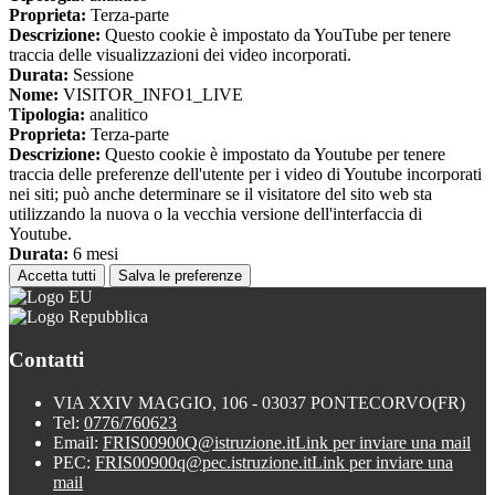
Proprieta:
Terza-parte
Descrizione:
Questo cookie è impostato da YouTube per tenere
traccia delle visualizzazioni dei video incorporati.
Durata:
Sessione
Nome:
VISITOR_INFO1_LIVE
Tipologia:
analitico
Proprieta:
Terza-parte
Descrizione:
Questo cookie è impostato da Youtube per tenere
traccia delle preferenze dell'utente per i video di Youtube incorporati
nei siti; può anche determinare se il visitatore del sito web sta
utilizzando la nuova o la vecchia versione dell'interfaccia di
Youtube.
Durata:
6 mesi
Accetta tutti
Salva le preferenze
Contatti
VIA XXIV MAGGIO, 106 - 03037 PONTECORVO(FR)
Tel:
0776/760623
Email:
FRIS00900Q@istruzione.it
Link per inviare una mail
PEC:
FRIS00900q@pec.istruzione.it
Link per inviare una
mail